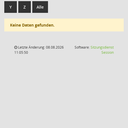
Y
Z
Alle
Keine Daten gefunden.
Letzte Änderung: 08.08.2026
Software:
Sitzungsdienst
(Wird in
11:05:50
Session