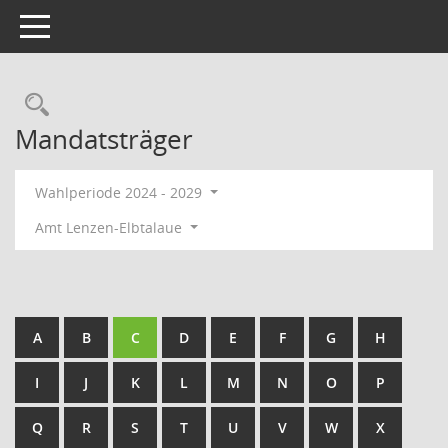
Toggle navigation
Rechercheauswahl
Mandatsträger
Wahlperiode 2024 - 2029
Amt Lenzen-Elbtalaue
A
B
C
D
E
F
G
H
I
J
K
L
M
N
O
P
Q
R
S
T
U
V
W
X