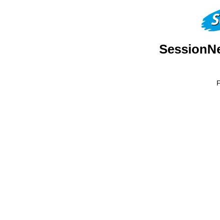
SessionN
F