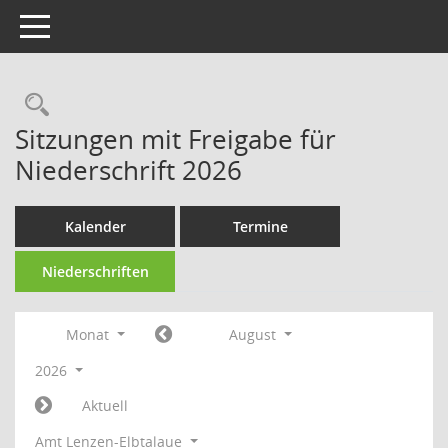
Toggle navigation
Rechercheauswahl
Sitzungen mit Freigabe für
Niederschrift 2026
Kalender
Termine
Niederschriften
Monat
August
2026
Aktuell
Amt Lenzen-Elbtalaue