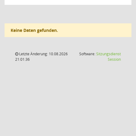
Keine Daten gefunden.
Letzte Änderung: 10.08.2026
Software:
Sitzungsdienst
(Wird in
21:01:36
Session