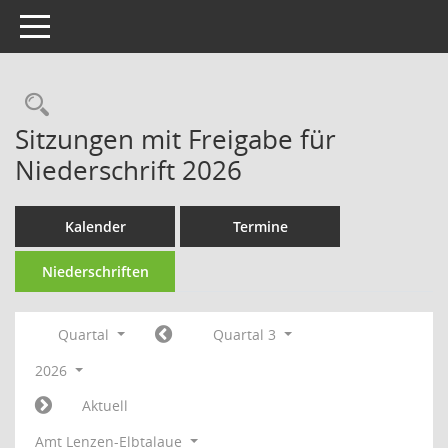
Toggle navigation
Rechercheauswahl
Sitzungen mit Freigabe für
Niederschrift 2026
Kalender
Termine
Niederschriften
Quartal
Quartal 3
2026
Aktuell
Amt Lenzen-Elbtalaue