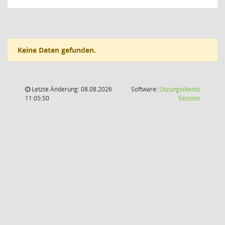
Keine Daten gefunden.
Letzte Änderung: 08.08.2026
Software:
Sitzungsdienst
(Wird in
11:05:50
Session