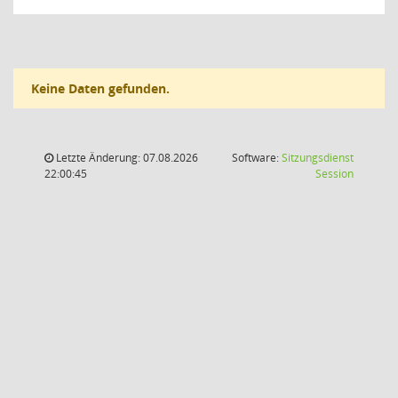
Keine Daten gefunden.
Letzte Änderung: 07.08.2026
Software:
Sitzungsdienst
(Wird in
22:00:45
Session