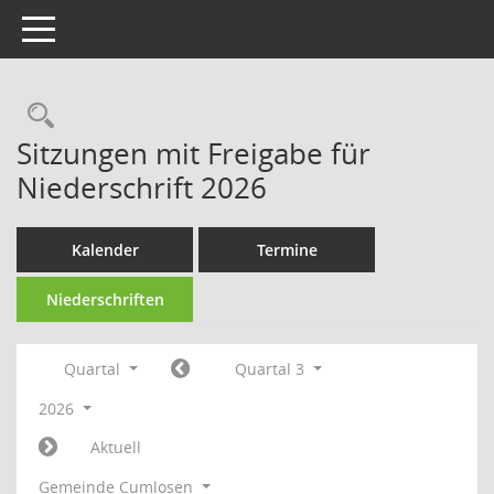
Toggle navigation
Rechercheauswahl
Sitzungen mit Freigabe für
Niederschrift 2026
Kalender
Termine
Niederschriften
Quartal
Quartal 3
2026
Aktuell
Gemeinde Cumlosen