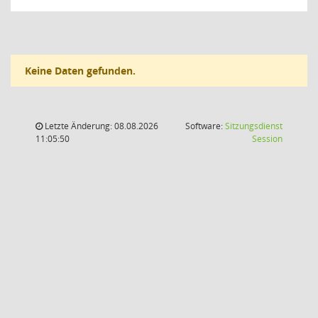
Keine Daten gefunden.
Letzte Änderung: 08.08.2026
Software:
Sitzungsdienst
(Wird in
11:05:50
Session