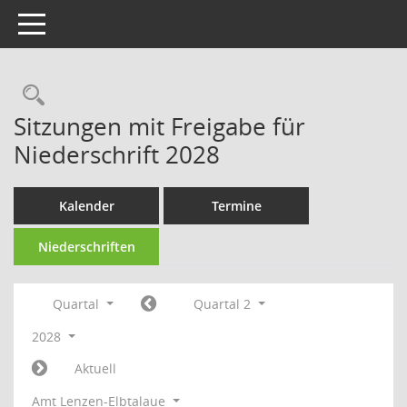
Toggle navigation
Rechercheauswahl
Sitzungen mit Freigabe für
Niederschrift 2028
Kalender
Termine
Niederschriften
Quartal
Quartal 2
2028
Aktuell
Amt Lenzen-Elbtalaue