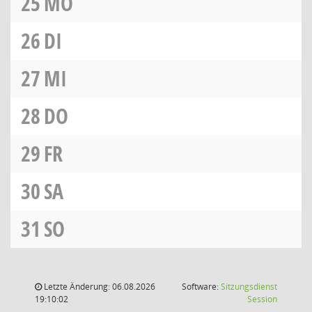
25
MO
26
DI
27
MI
28
DO
29
FR
30
SA
31
SO
Letzte Änderung: 06.08.2026
Software:
Sitzungsdienst
(Wird in
19:10:02
Session