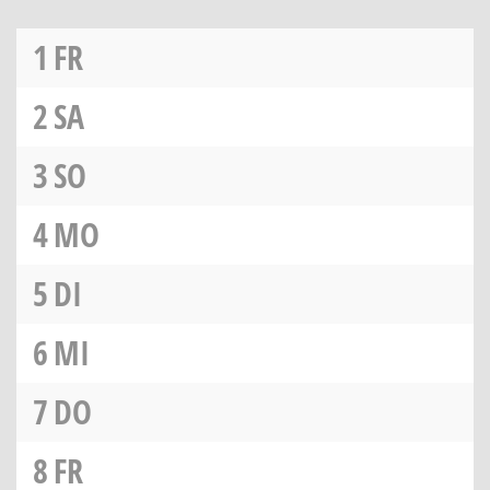
1
FR
2
SA
3
SO
4
MO
5
DI
6
MI
7
DO
8
FR