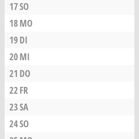
17
SO
18
MO
19
DI
20
MI
21
DO
22
FR
23
SA
24
SO