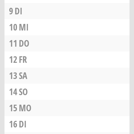
9
DI
10
MI
11
DO
12
FR
13
SA
14
SO
15
MO
16
DI