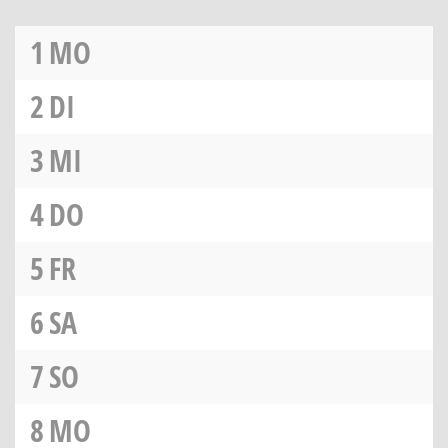
1
MO
2
DI
3
MI
4
DO
5
FR
6
SA
7
SO
8
MO