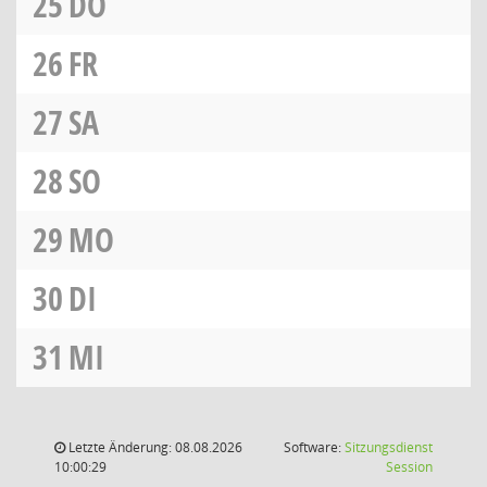
25
DO
26
FR
27
SA
28
SO
29
MO
30
DI
31
MI
Letzte Änderung: 08.08.2026
Software:
Sitzungsdienst
(Wird in
10:00:29
Session