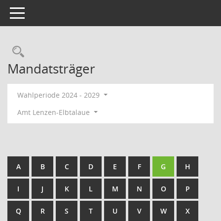
Toggle navigation
Rechercheauswahl
Mandatsträger
Wahlperiode 2024 - 2029
Amt Lenzen-Elbtalaue
A
B
C
D
E
F
G
H
I
J
K
L
M
N
O
P
Q
R
S
T
U
V
W
X