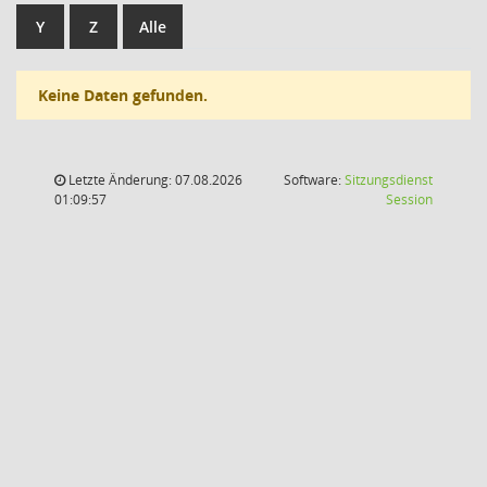
Y
Z
Alle
Keine Daten gefunden.
Letzte Änderung: 07.08.2026
Software:
Sitzungsdienst
(Wird in
01:09:57
Session