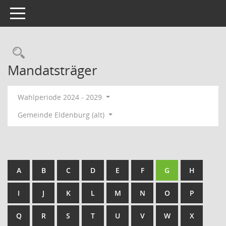
Toggle navigation
Rechercheauswahl
Mandatsträger
Wahlperiode 2024 - 2029
Gemeinde Eldenburg (alt)
A
B
C
D
E
F
G
H
I
J
K
L
M
N
O
P
Q
R
S
T
U
V
W
X