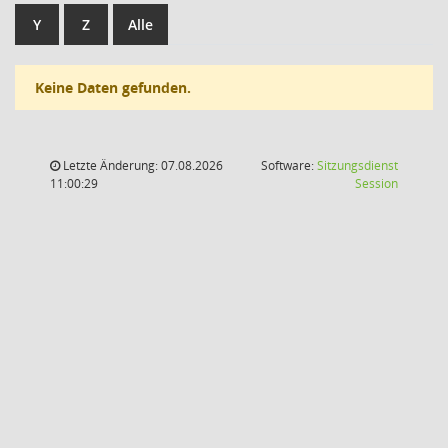
Y
Z
Alle
Keine Daten gefunden.
Letzte Änderung: 07.08.2026
Software:
Sitzungsdienst
(Wird in
11:00:29
Session