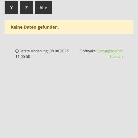
Y
Z
Alle
Keine Daten gefunden.
Letzte Änderung: 08.08.2026
Software:
Sitzungsdienst
(Wird in
11:05:50
Session