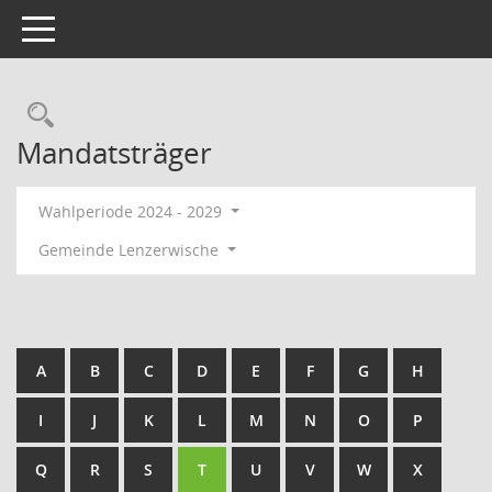
Toggle navigation
Rechercheauswahl
Mandatsträger
Wahlperiode 2024 - 2029
Gemeinde Lenzerwische
A
B
C
D
E
F
G
H
I
J
K
L
M
N
O
P
Q
R
S
T
U
V
W
X