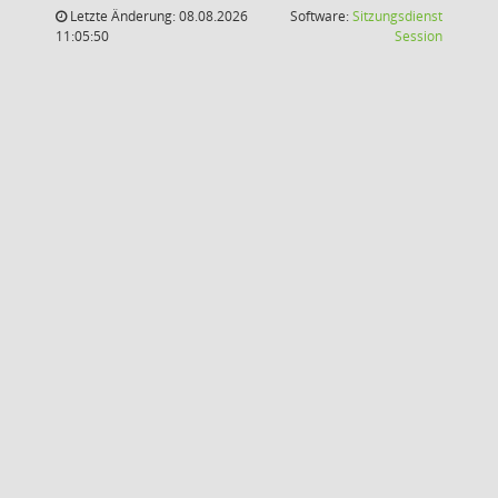
Letzte Änderung: 08.08.2026
Software:
Sitzungsdienst
(Wird in
11:05:50
Session